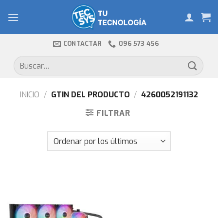
Skip
to
content
CONTACTAR
096 573 456
Buscar
por:
INICIO
/
GTIN DEL PRODUCTO
/
4260052191132
FILTRAR