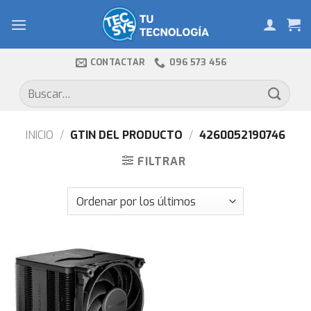
Skip
to
content
CONTACTAR
096 573 456
Buscar
por:
INICIO
/
GTIN DEL PRODUCTO
/
4260052190746
FILTRAR