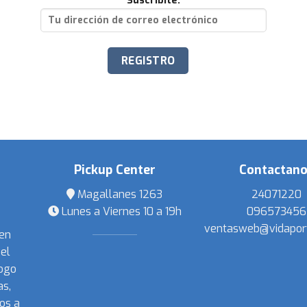
Suscribite:
Pickup Center
Contactan
Magallanes 1263
24071220
Lunes a Viernes 10 a 19h
096573456
ventasweb@vidapor
 en
el
ogo
s,
os a