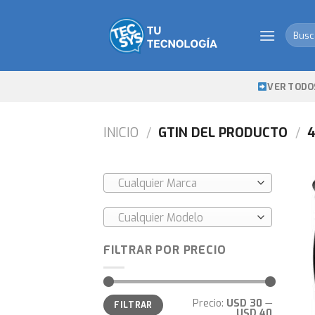
Skip
to
Busca
content
por:
VER TODO
INICIO
/
GTIN DEL PRODUCTO
/
4
Cualquier Marca
Cualquier Modelo
FILTRAR POR PRECIO
Precio
Precio
Precio:
USD 30
—
FILTRAR
mínimo
máximo
USD 40