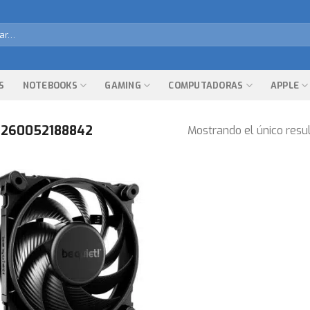
r
S
NOTEBOOKS
GAMING
COMPUTADORAS
APPLE
260052188842
Mostrando el único resu