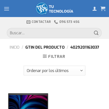
Skip
to
content
CONTACTAR
096 573 456
Buscar
por:
INICIO
/
GTIN DEL PRODUCTO
/
4029201163037
FILTRAR