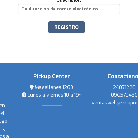
Suscribite:
Pickup Center
Contactan
Magallanes 1263
24071220
Lunes a Viernes 10 a 19h
096573456
ventasweb@vidapor
 en
el
ogo
s,
os a