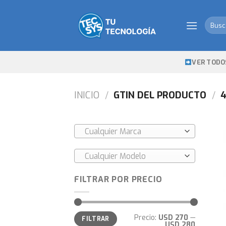
Skip
to
Busca
content
por:
VER TODO
INICIO
/
GTIN DEL PRODUCTO
/
4
Cualquier Marca
Cualquier Modelo
FILTRAR POR PRECIO
Precio
Precio
Precio:
USD 270
—
FILTRAR
mínimo
máximo
USD 280