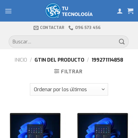
Skip
to
content
CONTACTAR
096 573 456
Buscar
por:
INICIO
/
GTIN DEL PRODUCTO
/
199271114858
FILTRAR