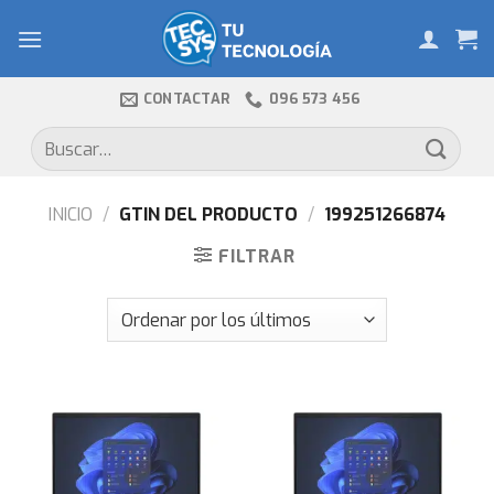
Skip
to
content
CONTACTAR
096 573 456
Buscar
por:
INICIO
/
GTIN DEL PRODUCTO
/
199251266874
FILTRAR