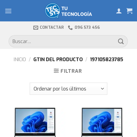
Skip
to
content
CONTACTAR
096 573 456
Buscar
por:
INICIO
/
GTIN DEL PRODUCTO
/
197105823785
FILTRAR