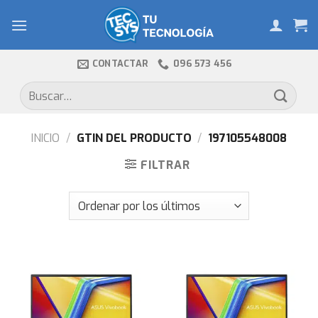
Skip
to
content
CONTACTAR
096 573 456
Buscar
por:
INICIO
/
GTIN DEL PRODUCTO
/
197105548008
FILTRAR