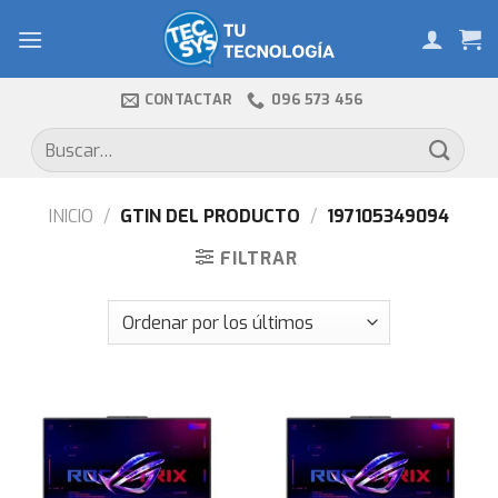
Skip
to
content
CONTACTAR
096 573 456
Buscar
por:
INICIO
/
GTIN DEL PRODUCTO
/
197105349094
FILTRAR