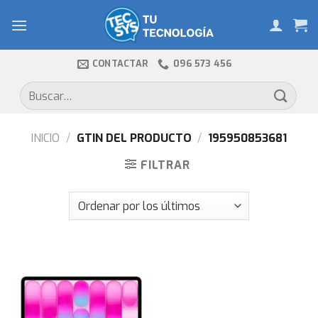
Skip
to
content
CONTACTAR
096 573 456
Buscar
por:
INICIO
/
GTIN DEL PRODUCTO
/
195950853681
FILTRAR