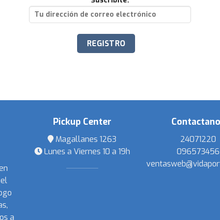
Suscribite:
Pickup Center
Contactan
Magallanes 1263
24071220
Lunes a Viernes 10 a 19h
096573456
ventasweb@vidapor
 en
el
ogo
s,
os a