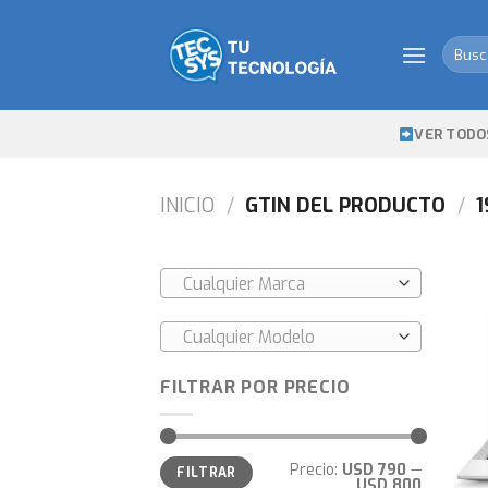
Skip
to
Busca
content
por:
VER TODO
INICIO
/
GTIN DEL PRODUCTO
/
1
Cualquier Marca
Cualquier Modelo
FILTRAR POR PRECIO
Precio
Precio
Precio:
USD 790
—
FILTRAR
mínimo
máximo
USD 800