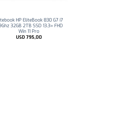
tebook HP EliteBook 830 G7 i7
9Ghz 32GB 2TB SSD 13.3» FHD
Win 11 Pro
USD
795,00