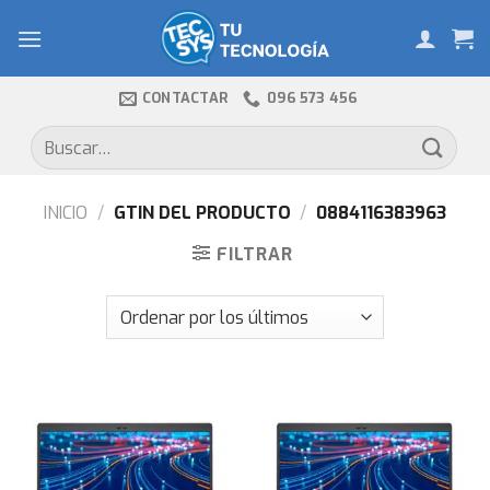
Skip
to
content
CONTACTAR
096 573 456
Buscar
por:
INICIO
/
GTIN DEL PRODUCTO
/
0884116383963
FILTRAR