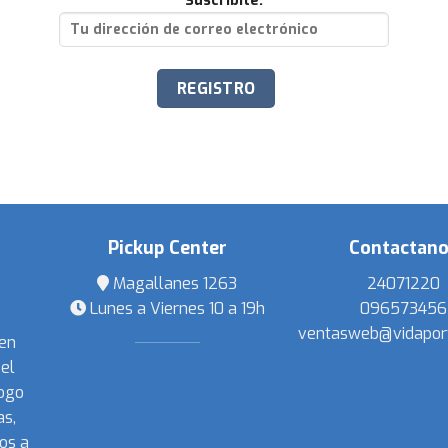
Suscribite:
Pickup Center
Contactan
Magallanes 1263
24071220
Lunes a Viernes 10 a 19h
096573456
ventasweb@vidapor
 en
el
ogo
s,
os a