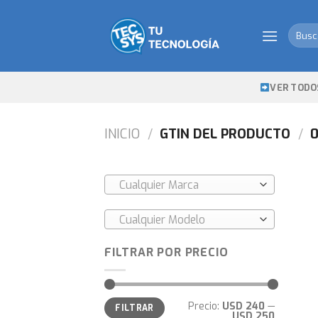
Skip
to
Busca
content
por:
VER TODO
INICIO
/
GTIN DEL PRODUCTO
/
0
Cualquier Marca
Cualquier Modelo
FILTRAR POR PRECIO
Precio
Precio
Precio:
USD 240
—
FILTRAR
mínimo
máximo
USD 250