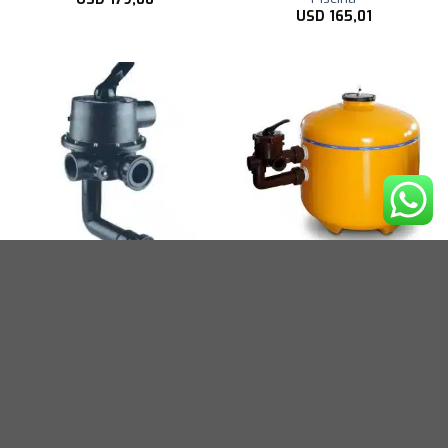
USD
165,01
VALVULA VULCANO
FILTRO VULCANO VC200
SELECTORA C/ACC VC200
D.780MM Para Piscina
Para Piscina
USD
645,00
USD
275,00