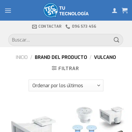
Skip
to
content
CONTACTAR
096 573 456
Buscar
por:
INICIO
/
BRAND DEL PRODUCTO
/
VULCANO
FILTRAR