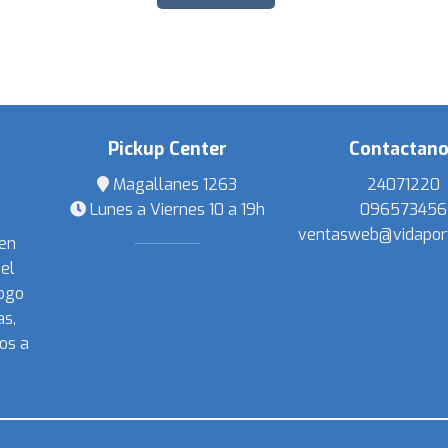
Pickup Center
Contactan
Magallanes 1263
24071220
Lunes a Viernes 10 a 19h
096573456
ventasweb@vidapor
 en
el
ogo
s,
os a