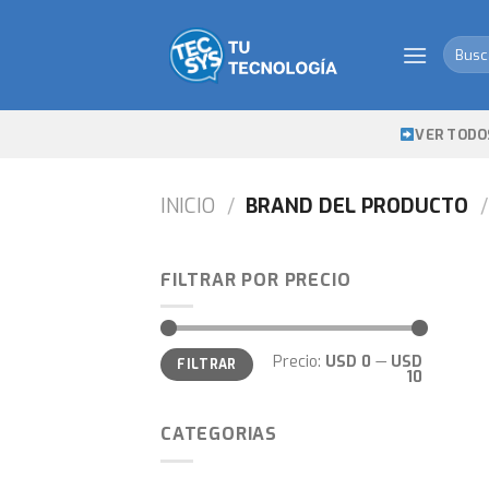
Skip
to
Busca
content
por:
VER TODO
INICIO
/
BRAND DEL PRODUCTO
/
FILTRAR POR PRECIO
Precio
Precio
Precio:
USD 0
—
USD
FILTRAR
mínimo
máximo
10
CATEGORIAS