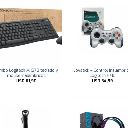
mbo Logitech MK370 teclado y
Joystick – Control Inalambri
mouse inalámbricos
Logitech F710
USD
61,90
USD
54,99