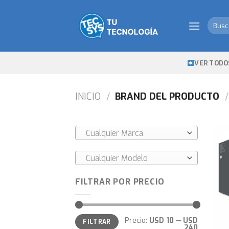
Skip
to
Busca
content
por:
VER TODO
INICIO
/
BRAND DEL PRODUCTO
/
Cualquier Marca
Cualquier Modelo
FILTRAR POR PRECIO
Precio
Precio
Precio:
USD 10
—
USD
FILTRAR
mínimo
máximo
240