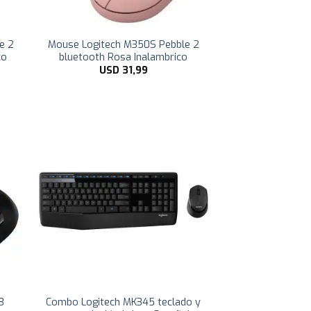
e 2
Mouse Logitech M350S Pebble 2
co
bluetooth Rosa Inalambrico
USD
31,99
3
Combo Logitech MK345 teclado y