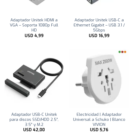
Adaptador Unitek HDMI a
Adaptador Unitek USB-C a
VGA – Soporta 1080p Full
Ethernet Gigabit – USB 3.1 /
HD
5Gbps
USD
4,99
USD
16,99
Adaptador USB-C Unitek
Electricidad | Adaptador
para discos SSD/HDD 2.5”,
Universal a Schuko | Blanco
3.5” y M.2
VIVION
USD
42,00
USD
5,76