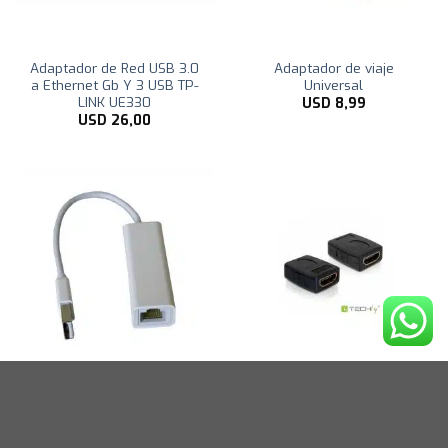
Adaptador de Red USB 3.0
Adaptador de viaje
a Ethernet Gb Y 3 USB TP-
Universal
LINK UE330
USD
8,99
USD
26,00
Adaptador Cliptec Usb
Adaptador HDMI Hembra /
2.0/ethernet Rj45
Hembra Techly
USD
18,00
USD
4,00