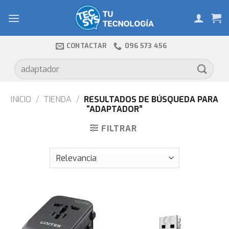
Skip
to
content
CONTACTAR
096 573 456
Buscar
por:
INICIO
/
TIENDA
/
RESULTADOS DE BÚSQUEDA PARA
“ADAPTADOR”
FILTRAR